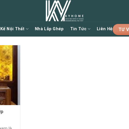
 Kế Nội Thất
Nhà Lắp Ghép
Tin Tức
Liên Hệ
TƯ V
ợp
 xem là