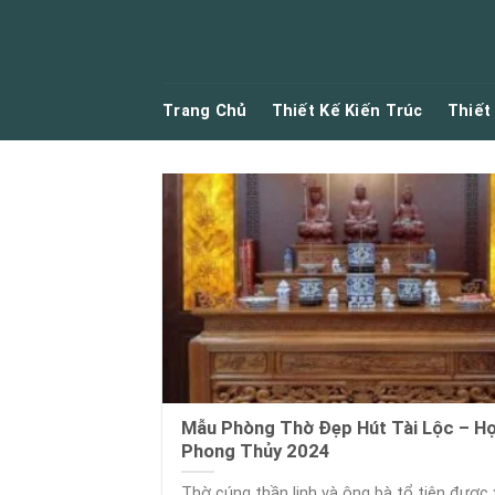
Skip
to
content
Trang Chủ
Thiết Kế Kiến Trúc
Thiết
Mẫu Phòng Thờ Đẹp Hút Tài Lộc – H
Phong Thủy 2024
Thờ cúng thần linh và ông bà tổ tiên được