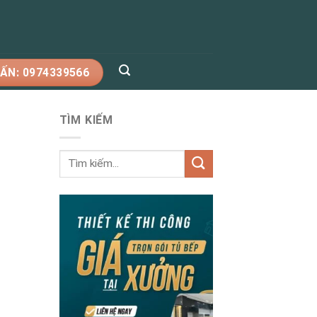
ẤN: 0974339566
TÌM KIẾM