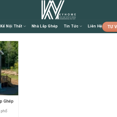
 Kế Nội Thất
Nhà Lắp Ghép
Tin Tức
Liên Hệ
TƯ V
ắp Ghép
n phổ