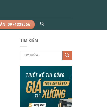
ẤN: 0974339566
TÌM KIẾM