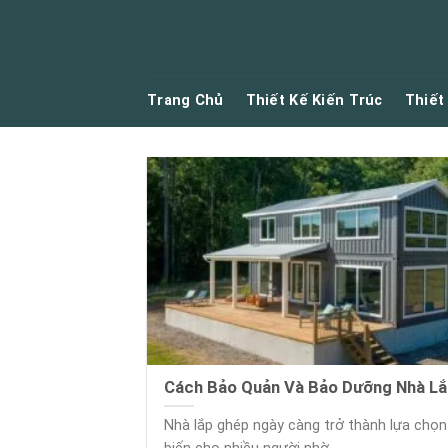
Skip
to
content
Trang Chủ
Thiết Kế Kiến Trúc
Thiết
Cách Bảo Quản Và Bảo Dưỡng Nhà L
Nhà lắp ghép ngày càng trở thành lựa chọ