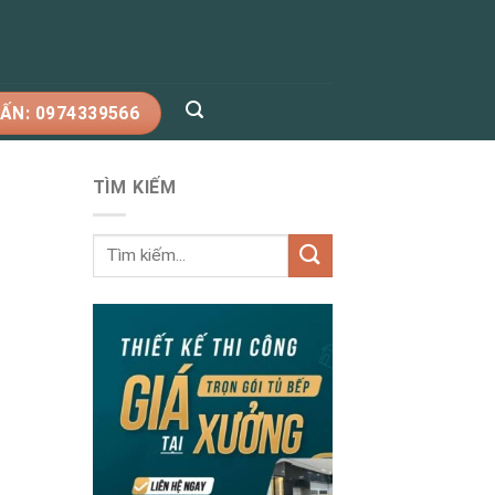
ẤN: 0974339566
TÌM KIẾM