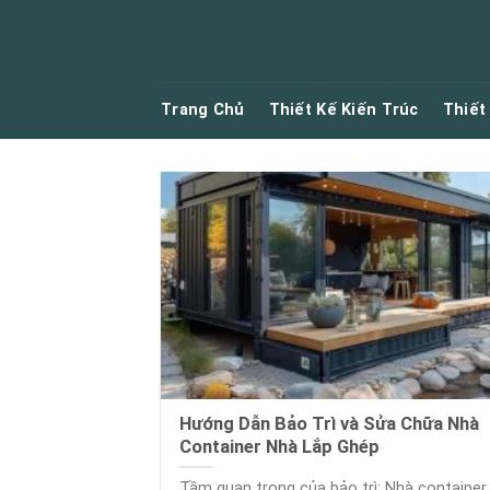
Skip
to
content
Trang Chủ
Thiết Kế Kiến Trúc
Thiết
Hướng Dẫn Bảo Trì và Sửa Chữa Nhà
Container Nhà Lắp Ghép
Tầm quan trọng của bảo trì: Nhà container