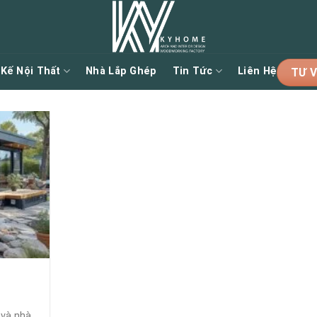
 Kế Nội Thất
Nhà Lắp Ghép
Tin Tức
Liên Hệ
TƯ V
 và nhà