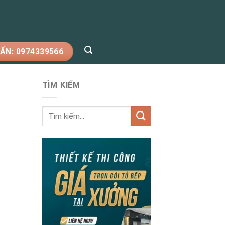
ẤN: 0974339566
TÌM KIẾM