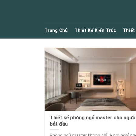
Skip
to
content
Trang Chủ
Thiết Kế Kiến Trúc
Thiết
Thiết kế phòng ngủ master cho ngườ
bắt đầu
Phòng ngủ master không chỉ là nơi nghỉ ng