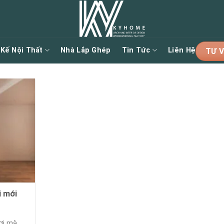
 Kế Nội Thất
Nhà Lắp Ghép
Tin Tức
Liên Hệ
TƯ V
i mới
ơi mà