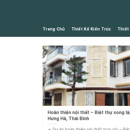
Skip
to
content
Trang Chủ
Thiết Kế Kiến Trúc
Thiết
Hoàn thiện nội thất – Biệt thự song lậ
Hưng Hà, Thái Bình
🔹 Dự án hoàn thiện nội thất trọn gói – Biệ