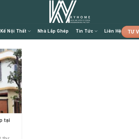
 Kế Nội Thất
Nhà Lắp Ghép
Tin Tức
Liên Hệ
TƯ V
p tại
t thự