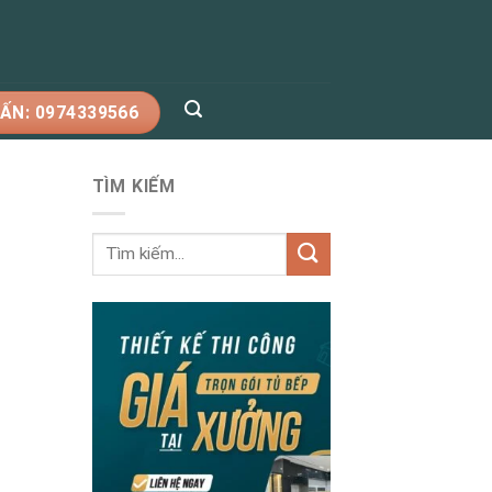
ẤN: 0974339566
TÌM KIẾM