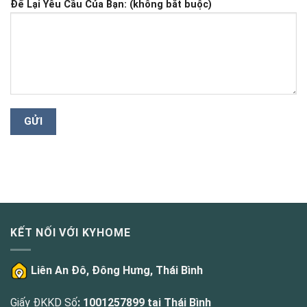
Để Lại Yêu Cầu Của Bạn: (không bắt buộc)
KẾT NỐI VỚI KYHOME
Liên An Đô, Đông Hưng, Thái Bình
Giấy ĐKKD Số
: 1001257899 tại Thái Bình