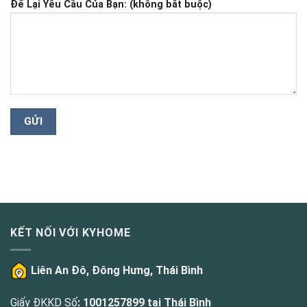
Để Lại Yêu Cầu Của Bạn: (không bắt buộc)
KẾT NỐI VỚI KYHOME
Liên An Đô, Đông Hưng, Thái Bình
Giấy ĐKKD Số
: 1001257899 tại Thái Bình