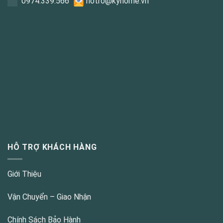
0
974.339.566
hotro@kyhome.vn
HỖ TRỢ KHÁCH HÀNG
Giới Thiệu
Vận Chuyển – Giao Nhận
Chính Sách Bảo Hành