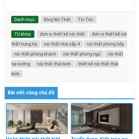
Danh mục:
Blog Nội Thất
Tin Tức
Từ khóa:
đơn vị thiết kế nội thất
đơn vị thiết kế nội
thất hưng hà
nội thất nhà cấp 4
nội thất phòng bếp
nội thất phòng khách
nội thất phòng ngủ
nội thất
tại xưởng
nội thất thái bình
thiết kế nội thất thái
bình
Bài viết cùng chủ đề