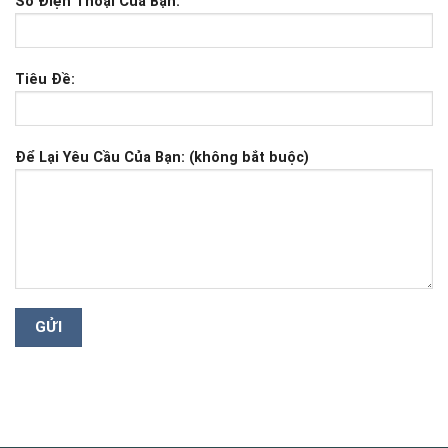
Số Điện Thoại Của Bạn:
Tiêu Đề:
Để Lại Yêu Cầu Của Bạn: (không bắt buộc)