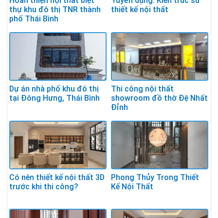
Hoàn thiện nội thất biệt
Tuyển dụng: Kiến trúc sư
thự khu đô thị TNR thành
thiết kế nội thất
phố Thái Bình
Dự án nhà phố khu đô thị
Thi công nội thất
tại Đông Hưng, Thái Bình
showroom đồ thờ Đệ Nhất
Đỉnh
Có nên thiết kế nội thất 3D
Phong Thủy Trong Thiết
trước khi thi công?
Kế Nội Thất