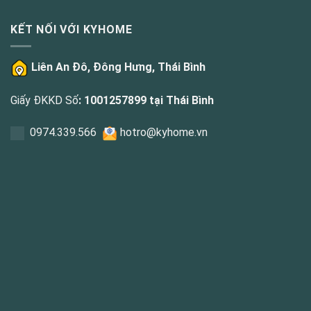
KẾT NỐI VỚI KYHOME
Liên An Đô, Đông Hưng, Thái Bình
Giấy ĐKKD Số
: 1001257899 tại Thái Bình
0
974.339.566
hotro@kyhome.vn