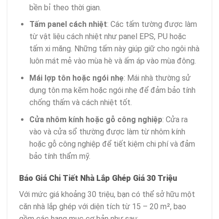
bền bỉ theo thời gian.
Tấm panel cách nhiệt
: Các tấm tường được làm
từ vật liệu cách nhiệt như panel EPS, PU hoặc
tấm xi măng. Những tấm này giúp giữ cho ngôi nhà
luôn mát mẻ vào mùa hè và ấm áp vào mùa đông.
Mái lợp tôn hoặc ngói nhẹ
: Mái nhà thường sử
dụng tôn mạ kẽm hoặc ngói nhẹ để đảm bảo tính
chống thấm và cách nhiệt tốt.
Cửa nhôm kính hoặc gỗ công nghiệp
: Cửa ra
vào và cửa sổ thường được làm từ nhôm kính
hoặc gỗ công nghiệp để tiết kiệm chi phí và đảm
bảo tính thẩm mỹ.
Báo Giá Chi Tiết Nhà Lắp Ghép Giá 30 Triệu
Với mức giá khoảng 30 triệu, bạn có thể sở hữu một
căn nhà lắp ghép với diện tích từ 15 – 20 m², bao
gồm các hạng mục cơ bản như sau: