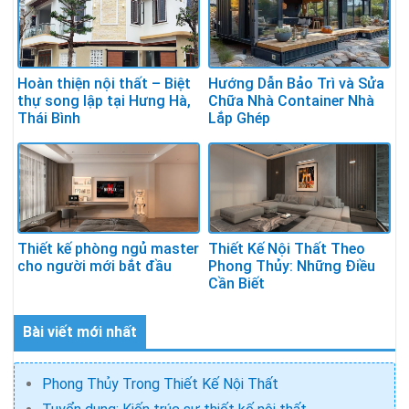
Hoàn thiện nội thất – Biệt
Hướng Dẫn Bảo Trì và Sửa
thự song lập tại Hưng Hà,
Chữa Nhà Container Nhà
Thái Bình
Lắp Ghép
Thiết kế phòng ngủ master
Thiết Kế Nội Thất Theo
cho người mới bắt đầu
Phong Thủy: Những Điều
Cần Biết
Bài viết mới nhất
Phong Thủy Trong Thiết Kế Nội Thất