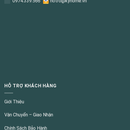
0
974.339.566
hotro@kyhome.vn
HỖ TRỢ KHÁCH HÀNG
Giới Thiệu
Vận Chuyển – Giao Nhận
Chính Sách Bảo Hành