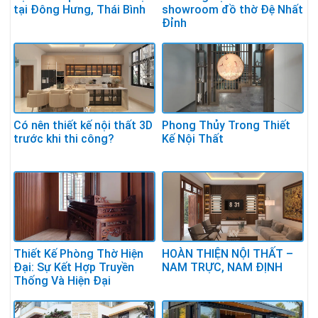
tại Đông Hưng, Thái Bình
showroom đồ thờ Đệ Nhất
Đỉnh
Có nên thiết kế nội thất 3D
Phong Thủy Trong Thiết
trước khi thi công?
Kế Nội Thất
Thiết Kế Phòng Thờ Hiện
HOÀN THIỆN NỘI THẤT –
Đại: Sự Kết Hợp Truyền
NAM TRỰC, NAM ĐỊNH
Thống Và Hiện Đại