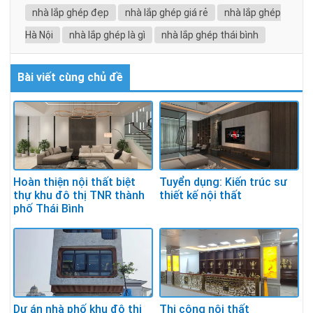
nhà lắp ghép đẹp
nhà lắp ghép giá rẻ
nhà lắp ghép
Hà Nội
nhà lắp ghép là gì
nhà lắp ghép thái bình
Bài viết cùng chủ đề
Hoàn thiện nội thất biệt
Tuyển dụng: Kiến trúc sư
thự khu đô thị TNR thành
thiết kế nội thất
phố Thái Bình
Dự án nhà phố khu đô thị
Thi công nội thất