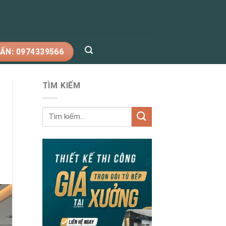
ẤN: 0974339566
TÌM KIẾM