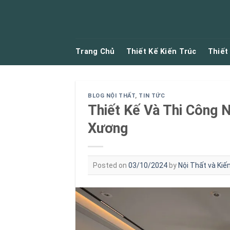
Skip
to
content
Trang Chủ
Thiết Kế Kiến Trúc
Thiết
BLOG NỘI THẤT
,
TIN TỨC
Thiết Kế Và Thi Công N
Xương
Posted on
03/10/2024
by
Nội Thất và Ki