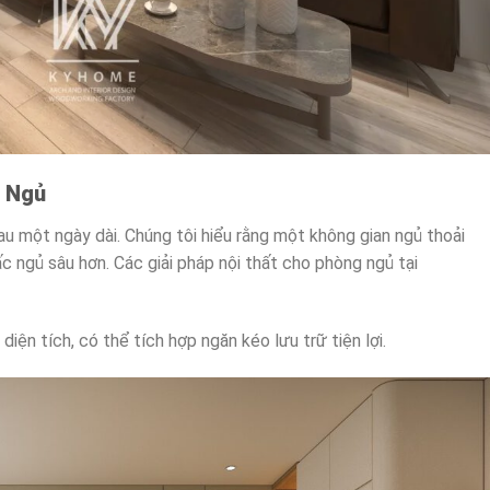
g Ngủ
sau một ngày dài. Chúng tôi hiểu rằng một không gian ngủ thoải
ấc ngủ sâu hơn. Các giải pháp nội thất cho phòng ngủ tại
diện tích, có thể tích hợp ngăn kéo lưu trữ tiện lợi.