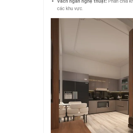
Vách ngăn nghệ thuật:
Phân chia kh
các khu vực.