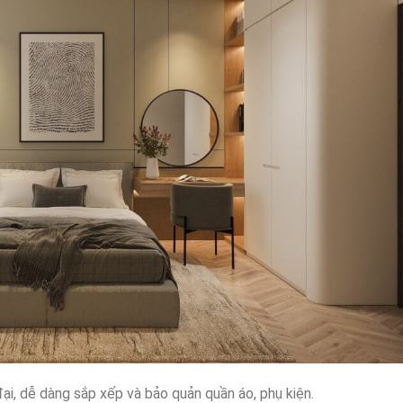
ại, dễ dàng sắp xếp và bảo quản quần áo, phụ kiện.