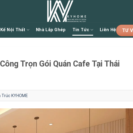
 Kế Nội Thất
Nhà Lắp Ghép
Tin Tức
Liên Hệ
TƯ V
 Công Trọn Gói Quán Cafe Tại Thái
ến Trúc KYHOME